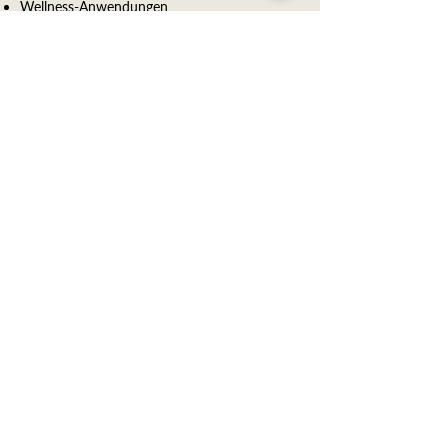
​Wellness-Anwendungen
Kurtaxe
Reservierungsanfrage
NaturMed Hotel am Park
Römerstrasse 8
79410 Badenweiler