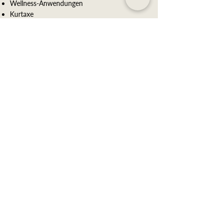
​Wellness-Anwendungen
Kurtaxe
Reservierungsanfrage
Hôtel NaturMed am Park
Römerstrasse 8
79410 Badenweiler