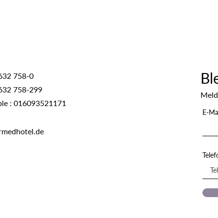
Bl
632 758-0
632 758-299
Meld
ble : 016093521171
E-Ma
rmedhotel.de
Tele