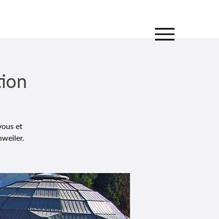
tion
vous et
weiler.