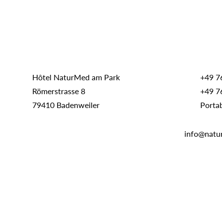
Hôtel NaturMed am Park
+49 7
Römerstrasse 8
+49 7
79410 Badenweiler
Porta
info@natu