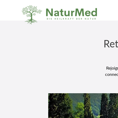
Ret
Rejoig
connec