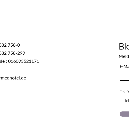
Bl
632 758-0
632 758-299
Meld
ble : 016093521171
E-Ma
rmedhotel.de
Tele