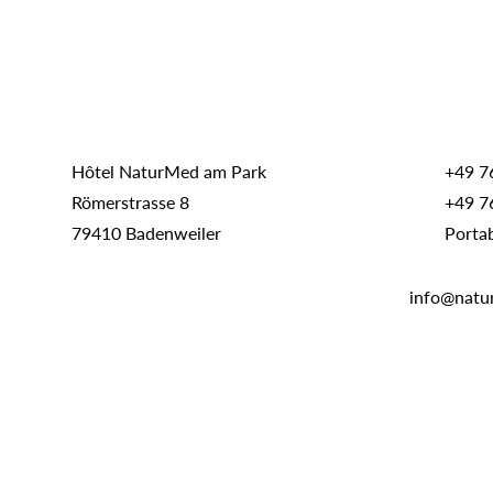
Hôtel NaturMed am Park
+49 7
Römerstrasse 8
+49 7
79410 Badenweiler
Porta
info@natu