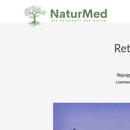
Ret
Rejoig
connec