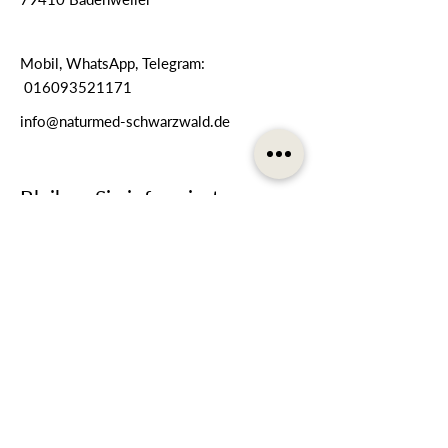
Mobil, WhatsApp, Telegram:
016093521171
info@naturmed-schwarzwald.de
Bleiben Sie informiert
Melden Sie sich für unseren
Newsletter an
E-Mail-Adresse
Telefonnummer