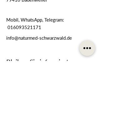
Mobil, WhatsApp, Telegram:
016093521171
info@naturmed-schwarzwald.de
Bleiben Sie informiert
Melden Sie sich für unseren
Newsletter an
E-Mail-Adresse
Telefonnummer