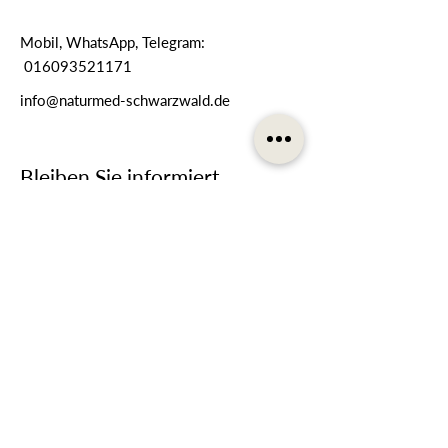
Mobil, WhatsApp, Telegram:
016093521171
info@naturmed-schwarzwald.de
Bleiben Sie informiert
Melden Sie sich für unseren
Newsletter an
E-Mail-Adresse
Telefonnummer
Anmelden