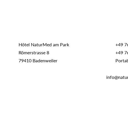
Hôtel NaturMed am Park
+49 7
Römerstrasse 8
+49 7
79410 Badenweiler
Porta
info@natu