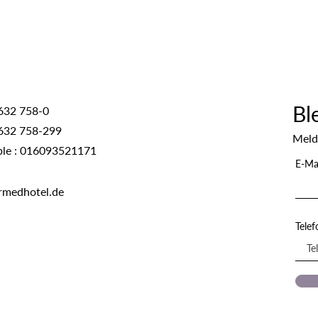
Bl
632 758-0
632 758-299
Meld
ble : 016093521171
E-Ma
rmedhotel.de
Tele