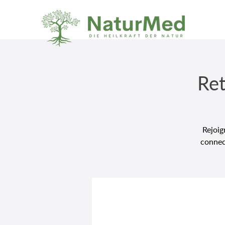
Ret
Rejoig
connec