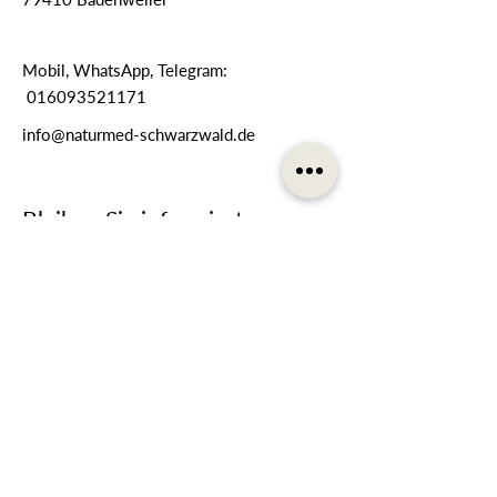
Mobil, WhatsApp, Telegram:
016093521171
info@naturmed-schwarzwald.de
Bleiben Sie informiert
Melden Sie sich für unseren
Newsletter an
E-Mail-Adresse
Telefonnummer